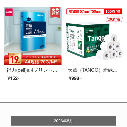
得力(deli)a 4プリント用紙a 4用紙プリント白い紙コピー用紙70 g 80 g offティス用プリント用紙A 4厚のフルケース佳宣-A 4用紙-70 g
天章（TANGO）新緑天章の中で高品質で感熱性の高い銀紙57。×50 mmの米団のテイクアウトpoスーパーの小さい切符の100巻（20メートル/巻き）の銀機の紙の足の米の数を印刷します
¥152~
¥998~
2026年8月