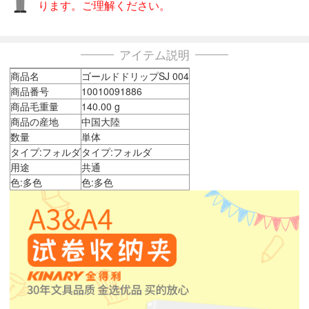
ります。ご理解ください。
アイテム説明
商品名
ゴールドドリップSJ 004
商品番号
10010091886
商品毛重量
140.00 g
商品の産地
中国大陸
数量
単体
タイプ:フォルダ
タイプ:フォルダ
用途
共通
色:多色
色:多色