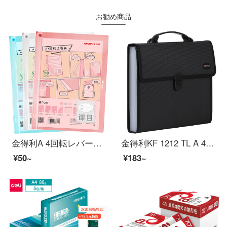
お勧め商品
金得利A 4回転レバー試験用紙SJ 009 DIY科目ラベル学生用巻物整理神器透明抽选棒レポートピンクとブルーの白米をランダムに配布します。
金得利KF 1212 TL A 4ニット柄多层分类フォルダ13格オルガンバッグビジネス公文書の書類は中学生のノート用紙を収納します。
¥50~
¥183~