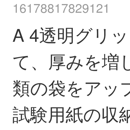
16178817829121
A 4透明グリ
て、厚みを増
類の袋をアッ
試験用紙の収納