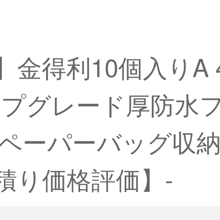
30】金得利10個入り
プグレード厚防水
ペーパーバッグ収
見積り価格評価】-