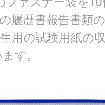
ドのファスナー袋を1
の履歴書報告書類
生用の試験用紙の収
います。