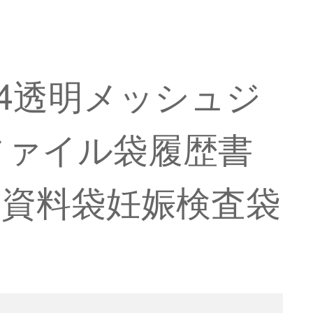
A 4透明メッシュジ
ファイル袋履歴書
納資料袋妊娠検査袋