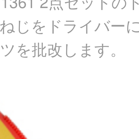
O)1361 2点セッ
のねじをドライバー
ツを批改します。