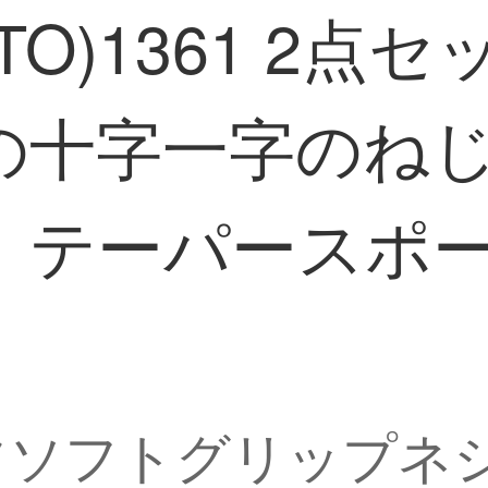
TO)1361 2
の十字一字のね
、テーパースポ
ーツソフトグリップネ