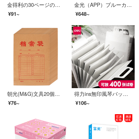
金得利の30ページのアイデアの結晶の色彩の資料の冊A 4の外で色をつづり合わせて袋のフォルダに挿し込んで学生用の答案用紙の巻物の資料の収納の冊の青い1つの箱のCF 923
金光（APP）ブルーカタツムリ（青いカタツムリ）A 4/70 gコピー用紙500枚/5パック/箱（2500枚）
¥91~
¥648~
朝光(M&G)文具20個入りA 4/2.7 cmクラフト紙袋経済仕様書類袋ラベル契約書書類整理収納袋APYRAB 13
得力ins無印風琴バッグ試験用紙収納袋資料帳フォルダ多層学生用縦書き資料分類大容量ファイルバッグ7格-縦タイプオルガンバッグ（伸縮取っ手-インデックスラベル付）
¥76~
¥106~