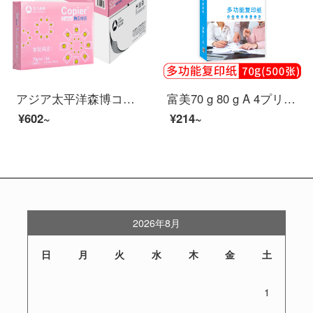
アジア太平洋森博コピーコーラa 4プリント用紙70 gネット販売の爆発的な百旺コピー用紙の大量両面印刷の原稿用紙の白い紙の多機能offti紙の粉コーラA 4-70 g-5包装/箱（2500枚）
富美70 g 80 g A 4プリントコピー用紙500枚/包Offti用白紙紙下書き紙学校学生家庭用用紙1箱【500枚】政治企業専用版A 4用紙1パック70グラム/1パック
¥602~
¥214~
2026年8月
日
月
火
水
木
金
土
1