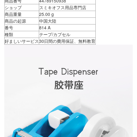
商品番号
44789150938
ショップ
スミキオフス用品専門店
商品重量
25.00 g
商品の起源
中国大陸
番号
814 A
種類
テープ/カプセル
好ましいサービス
30日間の費用保証、無料教育