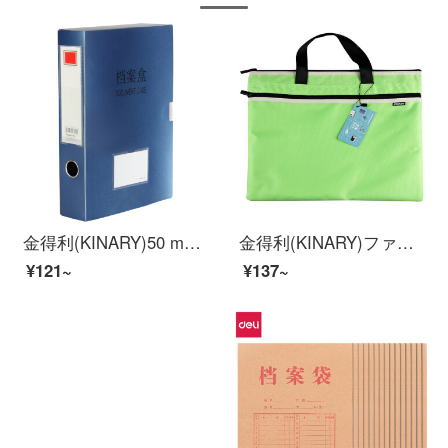
金得利(KINARY)50 mmビジネス金属色A 4ファイルケース厚い資料箱プラスチック財務証明書収納ケース2寸の党建築資料箱F 8126青色
金得利(KINARY)ファッション的な事務袋の男性は簡単なブリーフケースのブリーフケースの実用的なビジネスバッグの緑色のバッグを持ってDC 1900を詰めます。
¥121~
¥137~