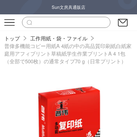
Sun文房具通販店
トップ
工作用紙・袋・ファイル
普偉多機能コピー用紙A 4紙の中の高品質印刷紙白紙家
庭用アフィプリント草稿紙学生作業プリントA 4 1包
（全部で500枚）の通常タイプ70 g（日常プリント）