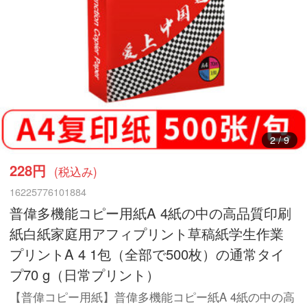
3
/
9
228円
(税込み)
16225776101884
普偉多機能コピー用紙A 4紙の中の高品質印刷
紙白紙家庭用アフィプリント草稿紙学生作業
プリントA 4 1包（全部で500枚）の通常タイ
プ70 g（日常プリント）
【普偉コピー用紙】普偉多機能コピー紙A 4紙の中の高