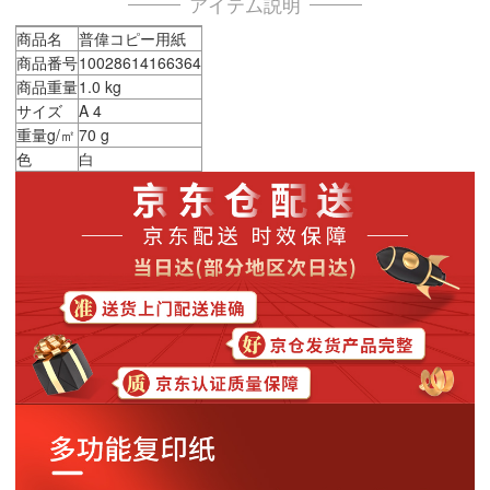
アイテム説明
商品名
普偉コピー用紙
商品番号
10028614166364
商品重量
1.0 kg
サイズ
A 4
重量g/㎡
70 g
色
白