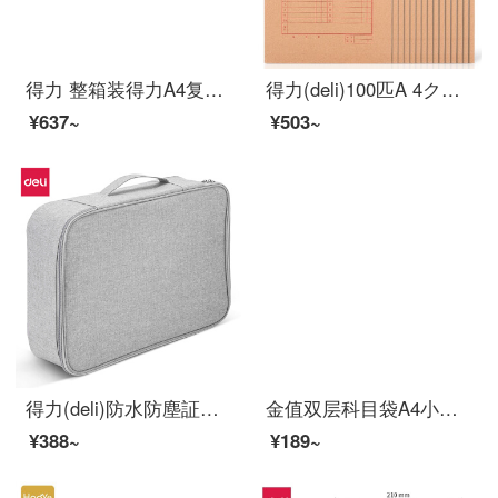
得力 整箱装得力A4复印纸打印白纸70g纸a4纸500张 a4打印用纸80gオフィス用纸a4草稿纸学生 佳宣 4包70g 2000张
得力(deli)100匹A 4クラフト紙の袋175 g側の幅4 cmの入札書契約書類の資料袋27048
¥637~
¥503~
得力(deli)防水防塵証明書収納バッグ家庭用大容量多機能ファイルケース内蔵PP仕切り板二層灰色63758
金值双层科目袋A4小学生用分类试卷收纳袋书袋学习拎书袋手提补课包作业资料补习学科ジッパー帆布分类文件袋
¥388~
¥189~