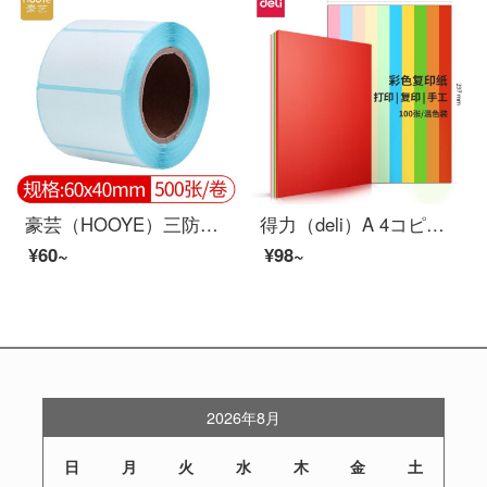
豪芸（HOOYE）三防熱敏ラベル印刷紙60*40 mmラベル印刷紙500枚
得力（deli）A 4コピー用紙カラー印刷用紙子供手作業折り紙80 gカード用紙7788/10色
¥60~
¥98~
2026年8月
日
月
火
水
木
金
土