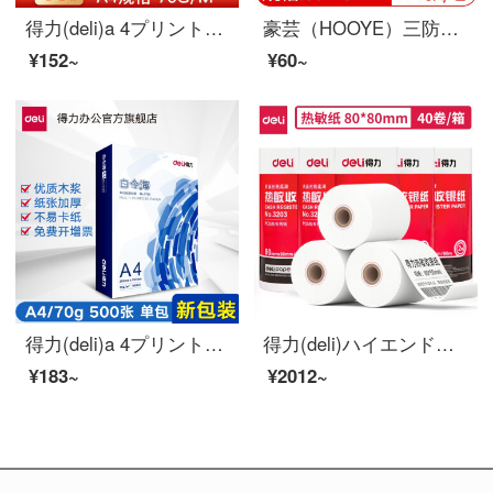
得力(deli)a 4プリント用紙a 4用紙プリント白い紙コピー用紙70 g 80 g offティス用プリント用紙A 4厚のフルケース佳宣-A 4用紙-70 g
豪芸（HOOYE）三防熱敏ラベル印刷紙60*40 mmラベル印刷紙500枚
¥152~
¥60~
得力(deli)a 4プリント用紙a 4プリント用紙70 gプリント用紙Officeシングル500枚包装1箱-70 g-A 4(297*210 mm)7750
得力(deli)ハイエンドルの熱い感応性は銀紙80*80米団のテイクアウトpoスーパーの小さい切符の紙40巻(60メートル/巻)の飲食のレジの印刷紙の十分な米を受け取ります。
¥183~
¥2012~