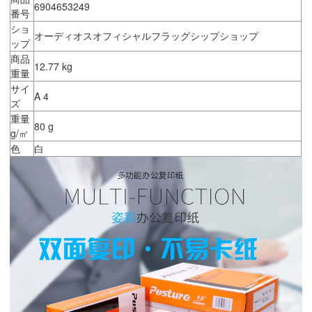
6904653249
番号
ショ
オーディオスオフィシャルフラッグシップショップ
ップ
商品
12.77 kg
重量
サイ
A 4
ズ
重量
80 g
g/㎡
色
白