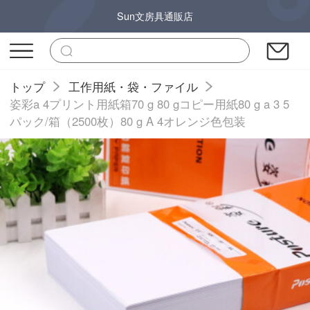
Sun文房具通販店
トップ
工作用紙・袋・ファイル
姿彩a 4プリント用紙箱70 g 80 gコピー用紙80 g a 3 5
パック/箱（2500枚）80 g A 4オレンジ色包装