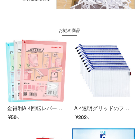
お勧め商品
金得利A 4回転レバー試験用紙SJ 009 DIY科目ラベル学生用巻物整理神器透明抽选棒レポートピンクとブルーの白米をランダムに配布します。
A 4透明グリッドのファスナー袋を10個入れて、厚みを増した防水書類袋の履歴書報告書類の袋をアップグレードしました。学生用の試験用紙の収納資料袋にはFB 8030が含まれています。
¥50~
¥202~