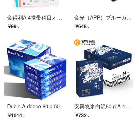
金得利A 4携帯科目オルガンバッグSJ 010縦8 g大容量科目ラベル学生用ペーパー資料収納バッグ多層分類フォルダの色はランダムです。
金光（APP）ブルーカタツムリ（青いカタツムリ）A 4/70 gコピー用紙500枚/5パック/箱（2500枚）
¥99~
¥648~
Duble A dabee 80 g 500枚A 4 A 3コピー用紙Offie用品は全箱印刷して卸売りします。領収書を発行します。多省郵送無料A 170グラムの箱（5箱）です。
安興悠米白沢80 g A 4コピー用紙500枚/5パック/箱（2500枚）
¥1014~
¥732~