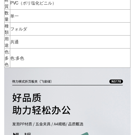
PVC（ポリ塩化ビニル）
質
数
単一
量
種
フォルダ
類
用
共通
途
色:
多
色:多色
色