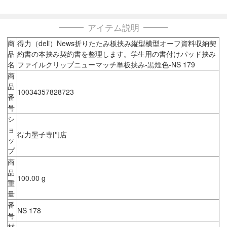
アイテム説明
商
得力（deli）News折りたたみ板挟み縦型横型オーフ資料収納契
品
約書の本挟み契約書を整理します。学生用の書付けパッド挟み
名
ファイルクリップニューマッチ単板挟み-黒煙色-NS 179
商
品
10034357828723
番
号
シ
ョ
得力墨子専門店
ッ
プ
商
品
100.00 g
重
量
番
NS 178
号
材