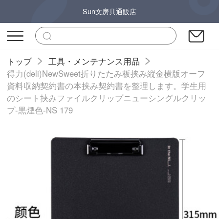
Sun文房具通販店
トップ
工具・メンテナンス用品
得力(deli)NewSweet折りたたみ板挟み縦金横版オーフ
資料収納契約書の本挟み契約書を整理します。学生用
のシート挟みファイルクリップニューシングルクリッ
プ-黒煙色-NS 179