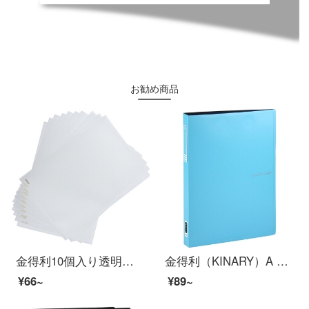
お勧め商品
金得利10個入り透明片片ファイルセットLタイプフォルダA 4履歴書挟みファイル袋l片紙挟み込み用紙袋ファイルフォルダE 310ホワイト
金得利（KINARY）A 4短力フォルダー高質感厚み資料フォルダー板子ブルー1個入りAF 712
¥66~
¥89~