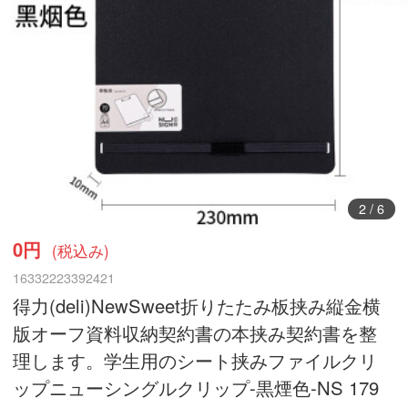
3
/
6
0円
(税込み)
16332223392421
得力(deli)NewSweet折りたたみ板挟み縦金横
版オーフ資料収納契約書の本挟み契約書を整
理します。学生用のシート挟みファイルクリ
ップニューシングルクリップ-黒煙色-NS 179