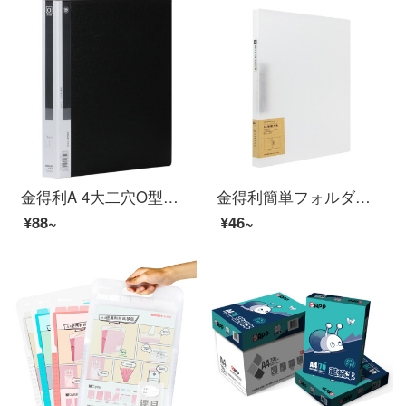
金得利A 4大二穴O型書類資料挟み込みチャッククリップクリップファイル収納穴オフィス用品TC532 A黒
金得利簡単フォルダー単強度挟み込み創意資料挟み学生用ペーパー収納チャック研磨砂厚板オフィス用品自営ホワイト透明AF 822
¥88~
¥46~