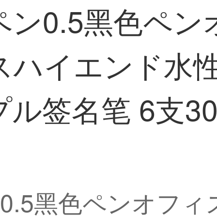
ン0.5黑色ペ
スハイエンド水
签名笔 6支300
0.5黑色ペンオフ