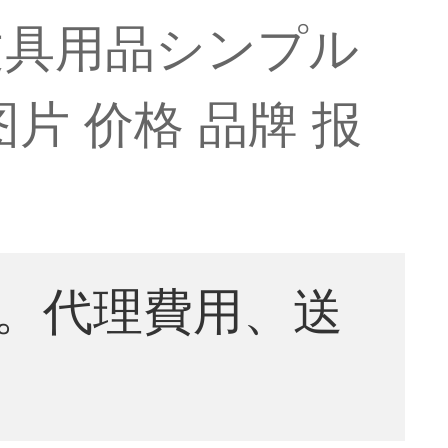
文具用品シンプル
图片 价格 品牌 报
。代理費用、送