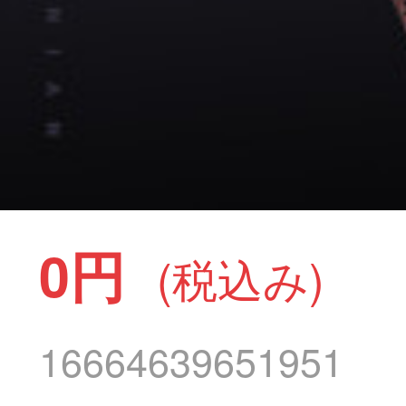
0円
(税込み)
16664639651951