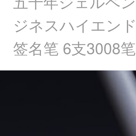
五千年ジェルペン
ジネスハイエンド
签名笔 6支3008笔