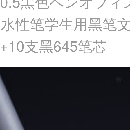
0.5黑色ペンオフ
水性笔学生用黑笔
+10支黑645笔芯