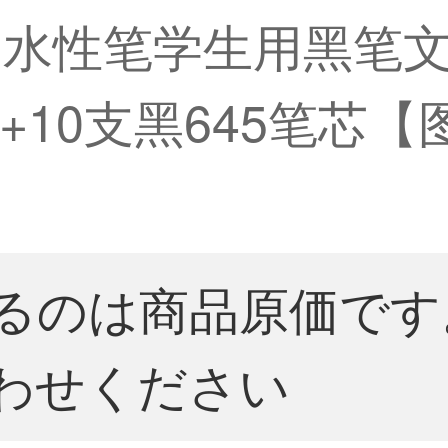
水性笔学生用黑笔
笔+10支黑645笔芯【
るのは商品原価です
わせください