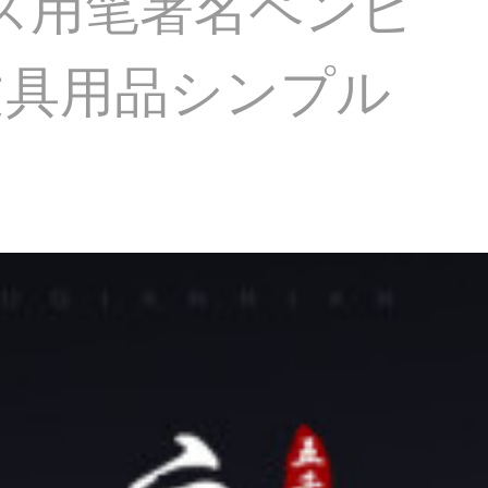
ィス用笔署名ペンビ
文具用品シンプル