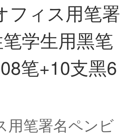
ンオフィス用笔署
性笔学生用黑笔
8笔+10支黑6
ィス用笔署名ペンビ