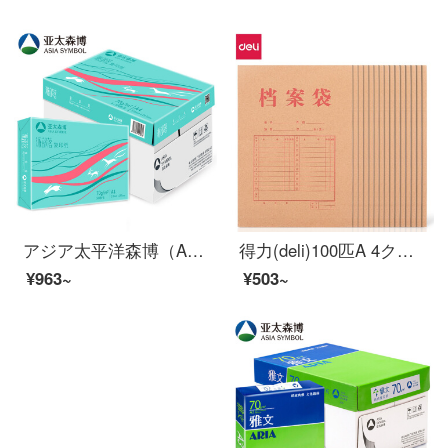
アジア太平洋森博（Asia Symbol）派部落70 g A 4コピーパルプ印刷紙500枚/8包/箱（4000枚）（バワンシリーズ）
得力(deli)100匹A 4クラフト紙の袋175 g側の幅4 cmの入札書契約書類の資料袋27048
¥963~
¥503~