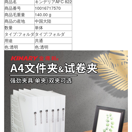
商品名
キンデリアAFC 822
商品番号
10016717570
商品毛重量
140.00 g
商品の産地
中国大陸
数量
単体
タイプ:フォルダ
タイプ:フォルダ
用途
共通
色:透明
色:透明