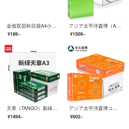
金值双层科目袋A4小学生用分类试卷收纳袋书袋学习拎书袋手提补课包作业资料补习学科ジッパー帆布分类文件袋
アジア太平洋森博（Asia Symbol）雅文70 g A 3コピー用紙A 3プリント500枚/5パック/箱（2500枚）
¥189~
¥1509~
天章（TANGO）新緑天章70 g A 3コピー用紙の中の高品質タイプの印刷紙500枚/5パック/箱（2500枚）
アジア太平洋森博コピーコーラa 4プリント用紙70 g 80 gフルバック5箱2500枚の百旺コピー紙ネット販売爆発金オフティ紙江浙江上海皖包装白紙オレンジコーラA 4-70 g-5包（2500枚）
¥1494~
¥602~