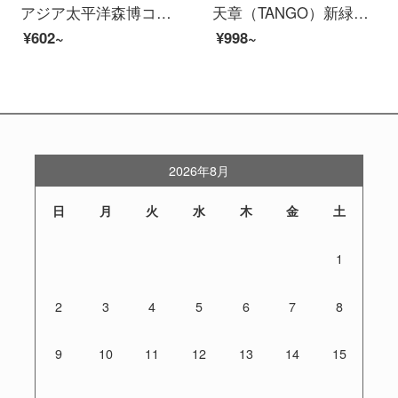
アジア太平洋森博コピーコーラa 4プリント用紙70 gネット販売の爆発的な百旺コピー用紙の大量両面印刷の原稿用紙の白い紙の多機能offti紙の粉コーラA 4-70 g-5包装/箱（2500枚）
天章（TANGO）新緑天章の中で高品質で感熱性の高い銀紙57。×50 mmの米団のテイクアウトpoスーパーの小さい切符の100巻（20メートル/巻き）の銀機の紙の足の米の数を印刷します
¥602~
¥998~
2026年8月
日
月
火
水
木
金
土
1
2
3
4
5
6
7
8
9
10
11
12
13
14
15