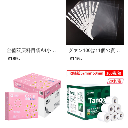
金值双层科目袋A4小学生用分类试卷收纳袋书袋学习拎书袋手提补课包作业资料补习学科ジッパー帆布分类文件袋
グァン100は11個の資料帳のファイル袋を入れて、代わりに芯袋を保護します。穴挟みます。WJ 6704を使います。
¥189~
¥115~