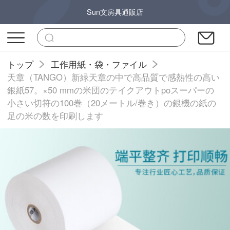
Sun文房具通販店
トップ
工作用紙・袋・ファイル
天章（TANGO）新緑天章の中で高品質で感熱性の高い
銀紙57。×50 mmの米団のテイクアウトpoスーパーの
小さい切符の100巻（20メートル/巻き）の銀機の紙の
足の米の数を印刷します