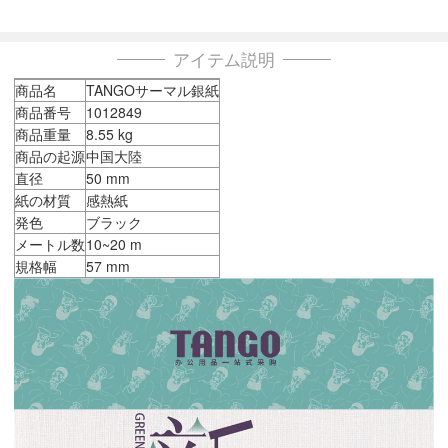
アイテム説明
商品名
TANGOサーマル銀紙
商品番号
1012849
商品重量
8.55 kg
商品の起源
中国大陸
直径
50 mm
紙の材質
感熱紙
発色
ブラック
メートル数
10~20 m
規格幅
57 mm