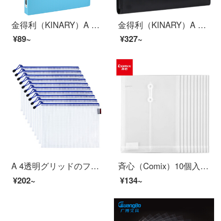
金得利（KINARY）A 4短力フォルダー高質感厚み資料フォルダー板子ブルー1個入りAF 712
金得利（KINARY）A 4ビジネス多目的会議事務挟み式書写帳と多層フォルダオルガンバッグオフィス用品黒F 7000
¥89~
¥327~
A 4透明グリッドのファスナー袋を10個入れて、厚みを増した防水書類袋の履歴書報告書類の袋をアップグレードしました。学生用の試験用紙の収納資料袋にはFB 8030が含まれています。
斉心（Comix）10個入りF 18 A 4透明巻線ファイル袋/ファイル袋/縦型ホワイトオーフ文房具
¥202~
¥134~