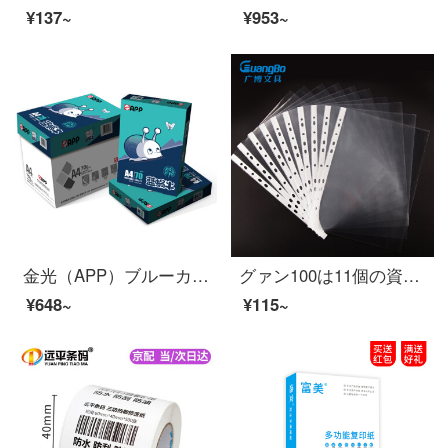
¥137~
¥953~
金光（APP）ブルーカタツムリ（青いカタツムリ）A 4/70 gコピー用紙500枚/5パック/箱（2500枚）
グァン100は11個の資料帳のファイル袋を入れて、代わりに芯袋を保護します。穴挟みます。WJ 6704を使います。
¥648~
¥115~