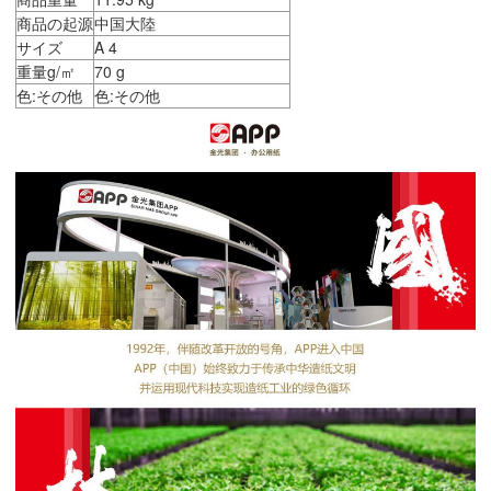
商品の起源
中国大陸
サイズ
A 4
重量g/㎡
70 g
色:その他
色:その他