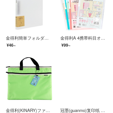
金得利簡単フォルダー単強度挟み込み創意資料挟み学生用ペーパー収納チャック研磨砂厚板オフィス用品自営ホワイト透明AF 822
金得利A 4携帯科目オルガンバッグSJ 010縦8 g大容量科目ラベル学生用ペーパー資料収納バッグ多層分類フォルダの色はランダムです。
¥46~
¥99~
金得利(KINARY)ファッション的な事務袋の男性は簡単なブリーフケースのブリーフケースの実用的なビジネスバッグの緑色のバッグを持ってDC 1900を詰めます。
冠墨(guanmo)复印纸 a4打印纸 a3纸 70g 80g 500张/包 5包/箱 A4 70克 5包装 蓝冠墨