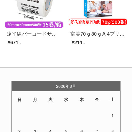
遠平線バーコードサーマルラベル紙三防乾燥テープ印刷紙コードプリンタの電子秤紙は印刷に対応しています。三防横板60 mm*40 mm*500枚*15巻
富美70 g 80 g A 4プリントコピー用紙500枚/包Offti用白紙紙下書き紙学校学生家庭用用紙1箱【500枚】政治企業専用版A 4用紙1パック70グラム/1パック
¥671~
¥214~
2026年8月
日
月
火
水
木
金
土
1
2
3
4
5
6
7
8