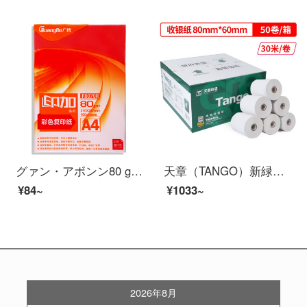
グァン・アボンン80 g A 4レッドプリントシリーズのカラーコピー用紙100枚/バッグF 8070 R
天章（TANGO）新緑天章の中で高品質で感熱性の高い銀紙80×60 mm美団のテイクアウトpoスーパーのレシート50巻（30 m/巻）のレジ紙の枚数が足ります。
¥84~
¥1033~
2026年8月