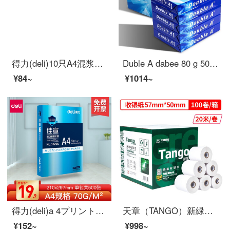
得力(deli)10只A4混浆クラフト紙档案袋 200g 侧宽6cm标书合同文件资料袋 票据收纳袋 64101
Duble A dabee 80 g 500枚A 4 A 3コピー用紙Offie用品は全箱印刷して卸売りします。領収書を発行します。多省郵送無料A 170グラムの箱（5箱）です。
¥84~
¥1014~
得力(deli)a 4プリント用紙a 4用紙プリント白い紙コピー用紙70 g 80 g offティス用プリント用紙A 4厚のフルケース佳宣-A 4用紙-70 g
天章（TANGO）新緑天章の中で高品質で感熱性の高い銀紙57。×50 mmの米団のテイクアウトpoスーパーの小さい切符の100巻（20メートル/巻き）の銀機の紙の足の米の数を印刷します
¥152~
¥998~