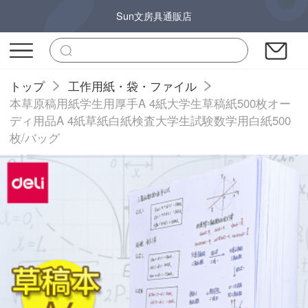
Sun文房具通販店
トップ
工作用紙・袋・ファイル
本草原稿用紙学生用厚手A 4紙大学生草稿紙500枚オー
ディ用品A 4紙草紙白紙検査大学生試験数学用白紙500
枚/バッグ