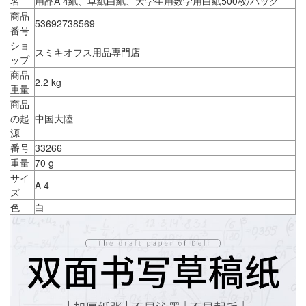
名
用品A 4紙、草紙白紙、大学生用数学用白紙500枚/バッグ
商品
53692738569
番号
ショ
スミキオフス用品専門店
ップ
商品
2.2 kg
重量
商品
の起
中国大陸
源
番号
33266
重量
70 g
サイ
A 4
ズ
色
白