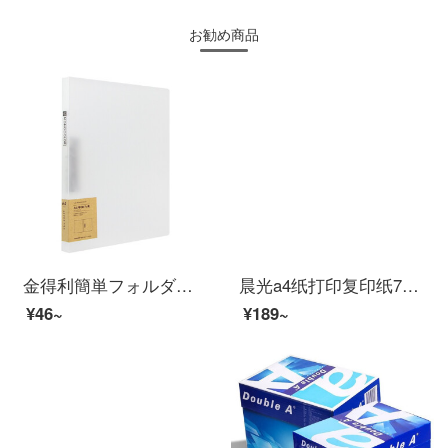
お勧め商品
金得利簡単フォルダー単強度挟み込み創意資料挟み学生用ペーパー収納チャック研磨砂厚板オフィス用品自営ホワイト透明AF 822
晨光a4纸打印复印纸70g白纸80g单包一包500张整箱5包一箱a4打印纸木浆A4纸纸品打印机纸オフィス 1包【蓝晨光70g】【500张】
¥46~
¥189~