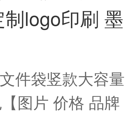
logo印刷 墨
 手提文件袋竖款大容量
色【图片 价格 品牌