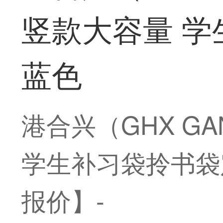
竖款大容量 学
蓝色
港合兴（GHX GA
学生补习袋拎书袋定
报价】-