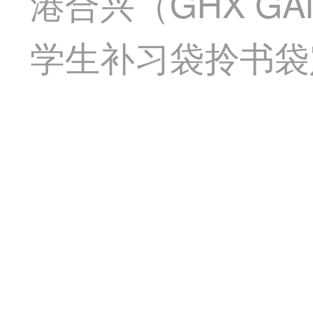
港合兴（GHX GA
学生补习袋拎书袋定