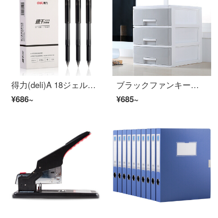
得力(deli)A 18ジェルペ学生用速乾ペン0.5 mm炭素ペンnes試験ペンすり黒【36本/組】
ブラックファンキープラスチック引出し式資料オーフ収蔵物ファイル棚の大サイズ3階灰色オーフ用品
¥686~
¥685~