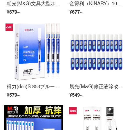
朝光(M&G)文具大型ホチキス200ページ重ホチキス用品ABS 9272
金得利（KINARY）10個入り50 mmのステッチファイルケース2寸の厚いファイルケースA 4プラスチックの党建築資料箱財務証明書収納箱F 28-10青
¥679~
¥677~
得力(deli)S 853ブルー全針管直液ペン走珠署名ページカラー学生ジェルペ0.5 mm 12本/箱(3箱詰め36本)
晨光(M&G)修正液涂改液学生改错学生文具オーフ用品12 ml大容量T 504 24本
¥579~
¥549~