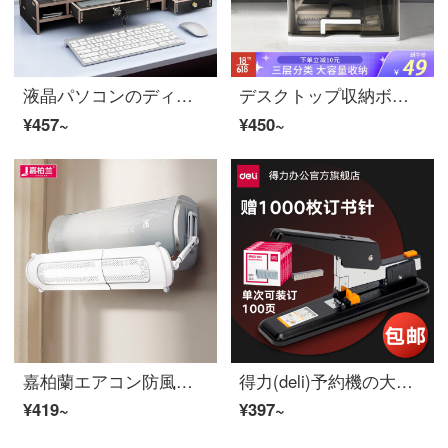
液晶パソコンのディスプレイパネルを守るのが良いです。高架台オーフ用品のデスクトップ収納スタンドのキーボード棚が黒いです。
デスクトップ収納ボックスボックス引き出し式オーフテーブルファイル収納透明防塵プラスチックケース三重アクセサリー化粧品収納ボックス白+灰
¥457~
¥450~
嘉柏蘭エアコン防風板防風板防風板が妊婦を直風に吹き、月子の乳幼児防風カバー風口導風板通用遮風仕切り板が伸縮可能です。（打孔丨不凝縮水丨取り外しても変形しない可能性があります。）
得力(deli)予約機の大規模注文機の省力財務的に厚いホッチキス用品の文房具は100ページの黒0290を予約できます。
¥419~
¥397~