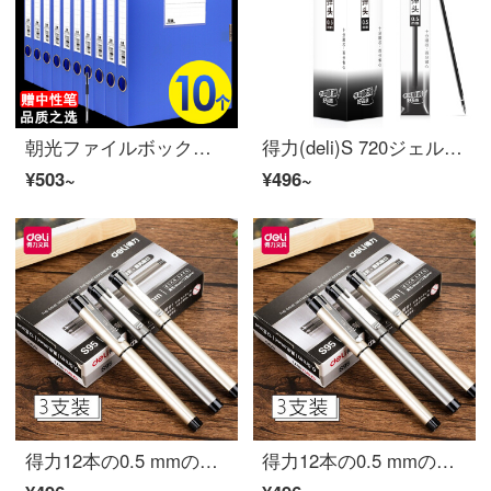
朝光ファイルボックスファイルボックス大容量ファイルデコードボックスボックスボックスプラスチックOffice用品人事ファイルファイル財務会計証明書領収書ボックスa 4フォルダ収纳ボックス幅5.5 CM-青10箱
得力(deli)S 720ジェルペ標準弾ヘッドボールジェルペ芯0.5 mm銃弾ヘッド黒【100本/組】
¥503~
¥496~
得力12本の0.5 mmの弾头ジェルペ色ジェルペペン署名ペン炭素笔S 95
得力12本の0.5 mmの弾头ジェルペ色ジェルペペン署名ペン炭素笔S 95