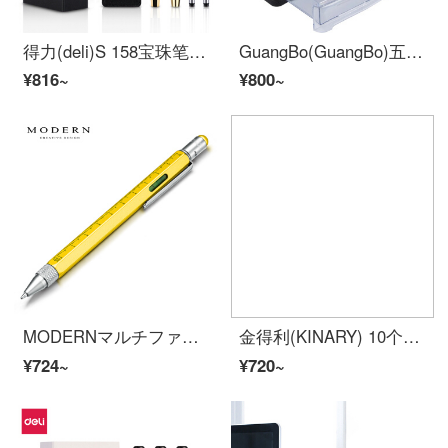
得力(deli)S 158宝珠笔署名ぺン0.5 mm弾丸头(亮黑)金属ジェルペン黒ペン男性女性ビジネンプレゼント
GuangBo(GuangBo)五层机面文库/档案柜/资料柜/办公室用品灰黑色兰达姆系统包WJK 9266
¥816~
¥800~
MODERNマルチファンクションドライバー直尺ツルペン金属学生署名ページボールペン無料刻印創造性ビギネプレゼント会社カスタムLOGO黄色
金得利(KINARY) 10个装 60mm牢固耐用粘扣档案盒A4加厚文件资料盒3寸财务凭证收纳盒 F38-10 蓝色
¥724~
¥720~