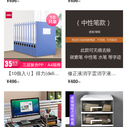
¥496~
¥496~
【10個入り】得力(deli)ファイルケースプラスチックフューエルボックスA 4デカイボックスフォルダ収納証明書オーフティ用品卸売りA 4/背幅35 mm
修正液消字霊消字液迹のし字迹を消します。液消字ア-テ·ファック·カーボンペンジェルペンプリントジェルベニューブラックペンなどです。
¥496~
¥480~