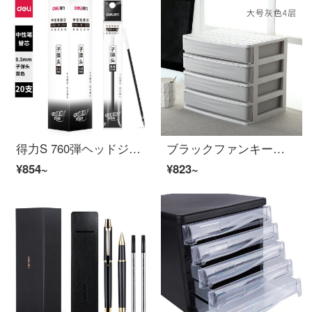
得力S 760弾ヘッドジェルペン0.5 mm弾头(黒)(本)20本/箱12箱/箱lgh
ブラックファンキープラスチック引出し式資料オーフ収蔵物ファイル棚デスクトップファイル棚L 4階灰色
¥854~
¥823~