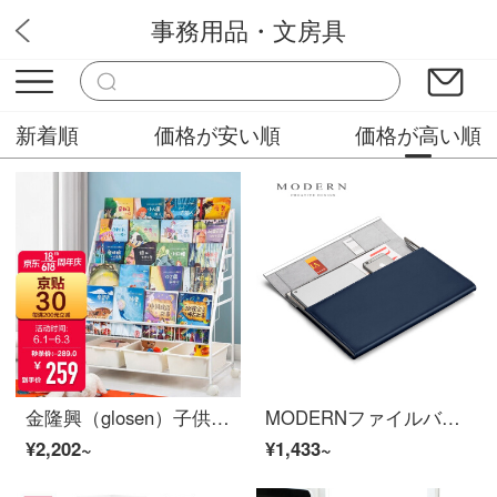
事務用品・文房具
Sun文房具通販店
新着順
価格が安い順
価格が高い順
金隆興（glosen）子供用本棚絵本ラック簡易床につく本棚の本箱本報雑誌展示棚おもちゃ収納棚多層おもちゃ収納棚棚本棚
MODERNファイルバッグオーフォスバッグ男性用ビジネスバッグフォルダA 4資料パッケージマネージャパッケージ多機能ファイル収納契約書挟み会社プレゼントオーダー無料印字紺色
¥2,202~
¥1,433~