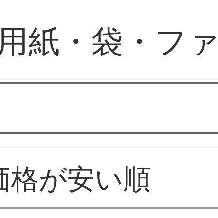
用紙・袋・フ
Sun文房具通販店
価格が安い順