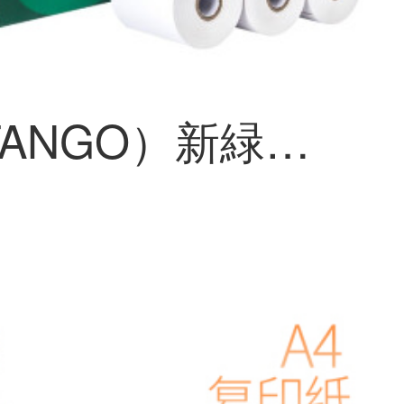
天章（TANGO）新緑天章の中で高品質で感熱性の高い銀紙57。×50 mmの米団のテイクアウトpoスーパーの小さい切符の100巻（20メートル/巻き）の銀機の紙の足の米の数を印刷します