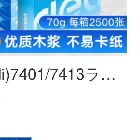
得力(deli)7401/7413ライン川A 4プリント用紙70 g/80 g 500枚/バッグ80 g A 4 5包装(7419)
~