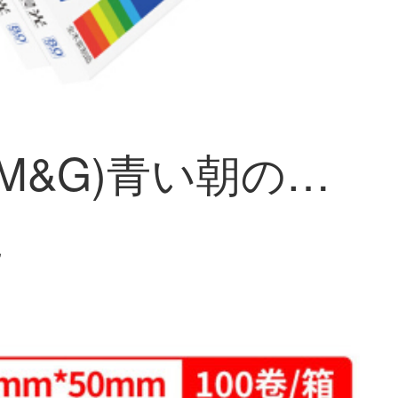
朝の光(M&G)青い朝の光80 g A 4コピー用紙500枚/5パック/箱(2500枚)APYVQ 961
~