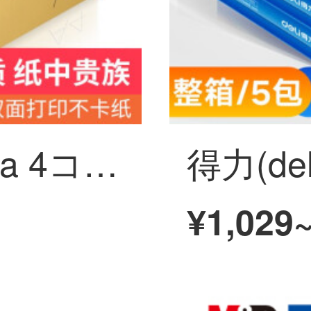
A 4プリント用紙a 4コピー用紙70 g/80 gオプションパソコンOfficeプリント白紙全箱卸売り金佳プラチナA 47 gホワイト（2500枚）
¥1,029