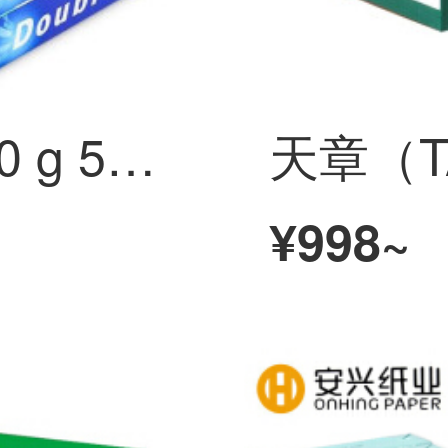
Duble A dabee 80 g 500枚A 4 A 3コピー用紙Offie用品は全箱印刷して卸売りします。領収書を発行します。多省郵送無料A 170グラムの箱（5箱）です。
¥998~