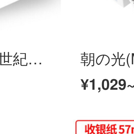
天章（TANGO）世紀天章70 g A 4コピー用紙高品質タイプ500枚/5パック/箱（2500枚）
¥1,029